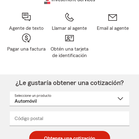
Agente de texto
Llamar al agente
Email al agente
Pagar una factura
Obtén una tarjeta
de identificación
¿Le gustaría obtener una cotización?
Seleccione un producto
Seleccione
un
nombre
de
producto
del
Código postal
Ingresa
Ingresa
_____
menú
un
un
desplegable
código
código
postal
postal
Obtenga una cotización