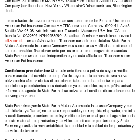
Company. (Sin licencia en MA, NY y WI) State Farm Life and Accident Assurance
Company (con licencia en New York y Wisconsin) Oficinas centrales, Bloomington,
Illinois.
Los productos de seguro de mascotas son suscritos en los Estados Unidos por
American Pet Insurance Company y ZPIC Insurance Company, 6100-4th Ave S,
Seattle, WA 98108. Administrado por Trupanion Managers USA, Inc. (CA: con
licencia No. 0G22803, NPN 9588590). Se aplican términos y condiciones, revise la
póliza completa
en la página web de Trupanion para obtener detalles. State Farm
Mutual Automobile Insurance Company, sus subsidiarias y afiliadas no ofrecen ni
son responsables financieramente por los productos de seguro de mascotas.
State Farm es una entidad independiente y no está afiliada con Trupanion ni con
American Pet Insurance.
Condiciones preexistentes:
Si actualmente tiene una póliza de seguro médico
para mascotas, el cambio de compañía de seguros o la compra de una nueva
póliza podría afectar ciertas disposiciones, tales como las coberturas para
condiciones preexistentes o los deducibles ya establecidos bajo su póliza actual.
Informe a su agente de State Farm si su póliza actual contiene disposiciones que le
convenga mantener.
State Farm (incluyendo State Farm Mutual Automobile Insurance Company y sus
subsidiarias y afiliadas) no se hace responsable y no respalda ni aprueba, implícita
ni explícitamente, el contenido de ningún sitio de terceros al que se haga referencia
en este material. Los productos y servicios son ofrecidos por terceros y State
Farm no garantiza la mercantabilidad, la idoneidad ni la calidad de los productos y
servicios de terceros.