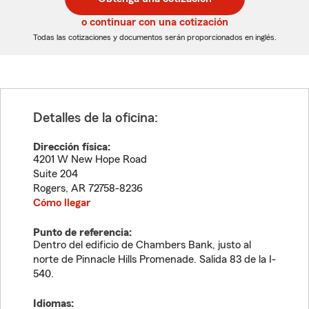
de
de
5
5
o continuar con una cotización
dígitos
dígitos
Todas las cotizaciones y documentos serán proporcionados en inglés.
Detalles de la oficina:
Dirección física:
4201 W New Hope Road
Suite 204
Rogers
,
AR
72758-8236
Cómo llegar
Punto de referencia:
Dentro del edificio de Chambers Bank, justo al
norte de Pinnacle Hills Promenade. Salida 83 de la I-
540.
Idiomas: