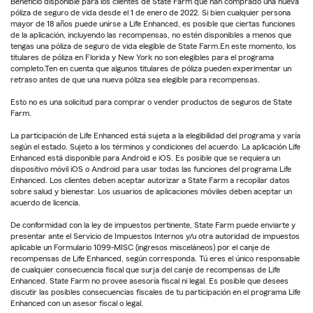
Beneficio disponible para los clientes de State Farm que han comprado una nueva
póliza de seguro de vida desde el 1 de enero de 2022. Si bien cualquier persona
mayor de 18 años puede unirse a Life Enhanced, es posible que ciertas funciones
de la aplicación, incluyendo las recompensas, no estén disponibles a menos que
tengas una póliza de seguro de vida elegible de State Farm.En este momento, los
titulares de póliza en Florida y New York no son elegibles para el programa
completo.Ten en cuenta que algunos titulares de póliza pueden experimentar un
retraso antes de que una nueva póliza sea elegible para recompensas.
Esto no es una solicitud para comprar o vender productos de seguros de State
Farm.
La participación de Life Enhanced está sujeta a la elegibilidad del programa y varía
según el estado. Sujeto a los términos y condiciones del acuerdo. La aplicación Life
Enhanced está disponible para Android e iOS. Es posible que se requiera un
dispositivo móvil iOS o Android para usar todas las funciones del programa Life
Enhanced. Los clientes deben aceptar autorizar a State Farm a recopilar datos
sobre salud y bienestar. Los usuarios de aplicaciones móviles deben aceptar un
acuerdo de licencia.
De conformidad con la ley de impuestos pertinente, State Farm puede enviarte y
presentar ante el Servicio de Impuestos Internos y/u otra autoridad de impuestos
aplicable un Formulario 1099-MISC (ingresos misceláneos) por el canje de
recompensas de Life Enhanced, según corresponda. Tú eres el único responsable
de cualquier consecuencia fiscal que surja del canje de recompensas de Life
Enhanced. State Farm no provee asesoría fiscal ni legal. Es posible que desees
discutir las posibles consecuencias fiscales de tu participación en el programa Life
Enhanced con un asesor fiscal o legal.