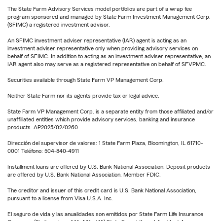
The State Farm Advisory Services model portfolios are part of a wrap fee
program sponsored and managed by State Farm Investment Management Corp.
(SFIMC) a registered investment advisor.
An SFIMC investment adviser representative (IAR) agent is acting as an
investment adviser representative only when providing advisory services on
behalf of SFIMC. In addition to acting as an investment adviser representative, an
IAR agent also may serve as a registered representative on behalf of SFVPMC.
Securities available through State Farm VP Management Corp.
Neither State Farm nor its agents provide tax or legal advice.
State Farm VP Management Corp. is a separate entity from those affiliated and/or
unaffiliated entities which provide advisory services, banking and insurance
products. AP2025/02/0260
Dirección del supervisor de valores: 1 State Farm Plaza, Bloomington, IL 61710-
0001 Teléfono: 504-840-4911
Installment loans are offered by U.S. Bank National Association. Deposit products
are offered by U.S. Bank National Association. Member FDIC.
The creditor and issuer of this credit card is U.S. Bank National Association,
pursuant to a license from Visa U.S.A. Inc.
El seguro de vida y las anualidades son emitidos por State Farm Life Insurance