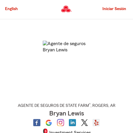
Pasar
al
English
Iniciar Sesión
contenido
principal
Comienzo
del
contenido
principal
®
AGENTE DE SEGUROS DE STATE FARM
,
ROGERS
, AR
Bryan Lewis
Investment Services